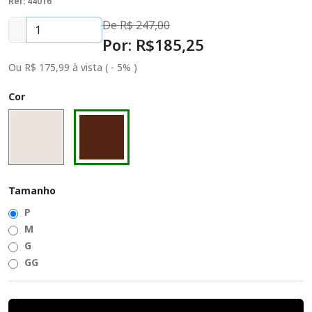
Ref: 44016
De R$
247,00
Por: R$
185
,25
Ou R$ 175,99 à vista ( - 5% )
Cor
Tamanho
P
M
G
GG