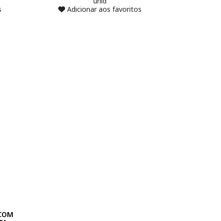
unid
s
Adicionar aos favoritos
 COM