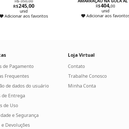
AMARRAÇÃO NA GOLA AL
R$ 350,00
404,
245,00
R$
00
R$
unid
unid
Adicionar aos favorito
Adicionar aos favoritos
cas
Loja Virtual
s de Pagamento
Contato
as Frequentes
Trabalhe Conosco
ão de dados do usuário
Minha Conta
 de Entrega
s de Uso
idade e Segurança
 e Devoluções