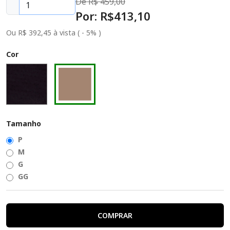
De R$
459,00
Por: R$
413
,10
Ou R$ 392,45 à vista ( - 5% )
Cor
Tamanho
P
M
G
GG
COMPRAR