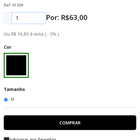
Ref: 01399
Por: R$
63
,00
Ou R$ 59,85 à vista ( - 5% )
Cor
Tamanho
U
COMPRAR
Adicionar aos favoritos