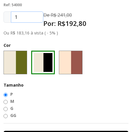
Ref: 54000
De R$
241,00
Por: R$
192
,80
Ou R$ 183,16 à vista ( - 5% )
Cor
Tamanho
P
M
G
GG