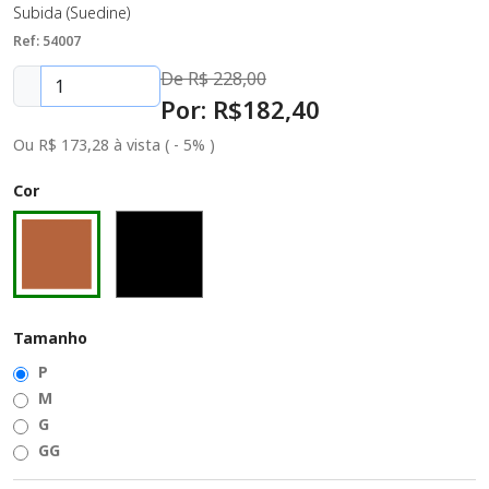
Subida (Suedine)
Ref: 54007
De R$
228,00
Por: R$
182
,40
Ou R$ 173,28 à vista ( - 5% )
Cor
Tamanho
P
M
G
GG