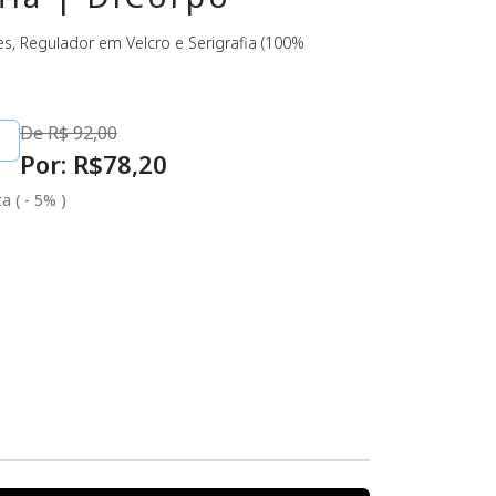
, Regulador em Velcro e Serigrafia (100%
De R$
92,00
Por: R$
78
,20
a ( - 5% )