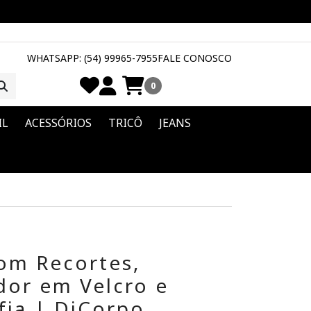
WHATSAPP: (54) 99965-7955
FALE CONOSCO
0
IL
ACESSÓRIOS
TRICÔ
JEANS
om Recortes,
dor em Velcro e
fia | DiCorpo